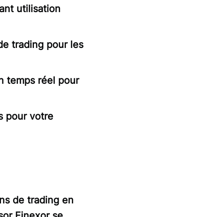
nt utilisation
de trading pour les
n temps réel pour
es pour votre
ns de trading en
sor Finexor
se