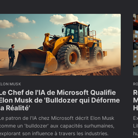
ELON MUSK
R
Le Chef de l'IA de Microsoft Qualifie
R
Elon Musk de 'Bulldozer qui Déforme
M
la Réalité'
H
Le patron de l'IA chez Microsoft décrit Elon Musk
Ex
comme un 'bulldozer' aux capacités surhumaines,
Li
explorant son influence à travers les industries.
h