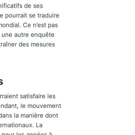
ificatifs de ses
e pourrait se traduire
mondial. Ce n’est pas
r une autre enquête
ntraîner des mesures
s
aient satisfaire les
pendant, le mouvement
 dans la manière dont
ernationaux. La
é pour les années à