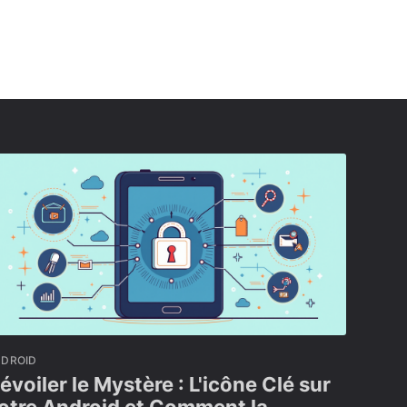
NDROID
évoiler le Mystère : L'icône Clé sur