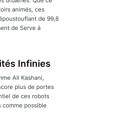
es urbaines. Que ce
toirs animés, ces
 époustouflant de 99,8
ment de Serve à
tés Infinies
omme Ali Kashani,
ncore plus de portes
ntiel de ces robots
ns comme possible