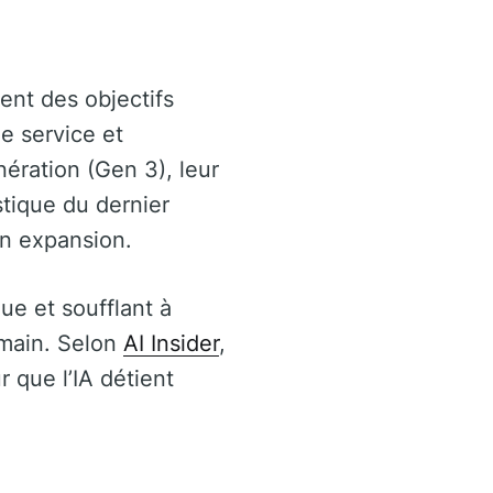
ent des objectifs
de service et
ération (Gen 3), leur
stique du dernier
en expansion.
ue et soufflant à
a main. Selon
AI Insider
,
r que l’IA détient